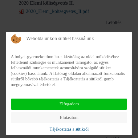
2020 Elemi költségvetés II.
2020_Elemi_koltsegvetes_II.pdf
Letöltés
Weboldalunkon sütiket használunk
2021 Elemi költségvetés
2021_eves_elemi_koltsegvetes.pdf
A bolyai-gyermekotthon.hu-n kizárólag az oldal működéséhez
Letöltés
feltétlenül szükséges és munkamenet támogató, az egyes
felhasználói munkamenetek azonosítására szolgáló sütiket
(cookies) használunk. A Hatóság oldalán alkalmazott funkcionális
sütikről bővebb tájékoztatás a Tájékoztatás a sütikről gomb
2022 Elemi költségvetés
megnyomásával érhető el.
Bolyai_koltsegvetes_2022.pdf
Letöltés
Elfogadom
Elutasítom
2023 Elemi költségvetés
Bolyai_koltsegvetes_2023.pdf
Tájékoztatás a sütikről