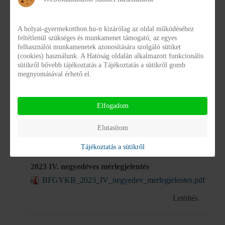
Letöltés
A bolyai-gyermekotthon.hu-n kizárólag az oldal működéséhez
feltétlenül szükséges és munkamenet támogató, az egyes
Bolyai költségvetési beszámoló 2022 III.
felhasználói munkamenetek azonosítására szolgáló sütiket
Bolyai_koltsegvetesi_beszamolo_2022_III.pdf
(cookies) használunk. A Hatóság oldalán alkalmazott funkcionális
sütikről bővebb tájékoztatás a Tájékoztatás a sütikről gomb
Letöltés
megnyomásával érhető el.
Éves Költség beszámoló 2023
Elfogadom
BFGYKB_Eves koltseg beszamolo_2023.pdf
Elutasítom
Letöltés
Tájékoztatás a sütikről
2023 IV. negyedéves mérlegjelentés
BFGYKB_2023_IV_negyedev_merlegjelentes.pdf
Letöltés