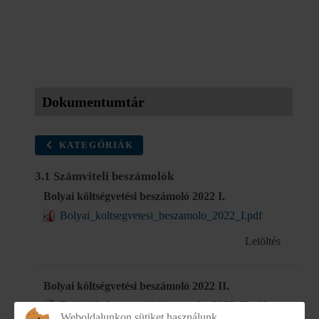
Dokumentumtár
KATEGÓRIÁK
3.1 Számviteli beszámolók
Bolyai költségvetési beszámoló 2022 I.
Bolyai_koltsegvetesi_beszamolo_2022_I.pdf
Letöltés
Bolyai költségvetési beszámoló 2022 II.
Bolyai_koltsegvetesi_beszamolo_2022_II.pdf
Weboldalunkon sütiket használunk