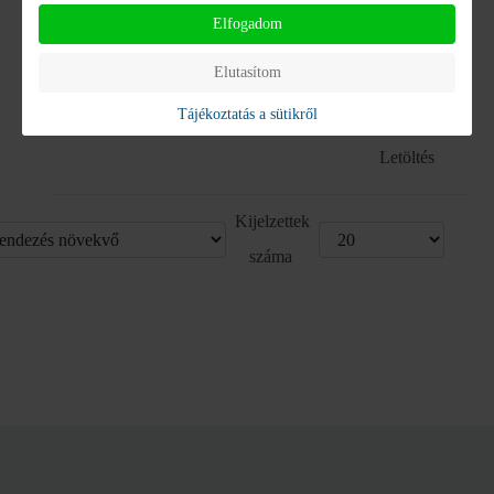
Letöltés
Elfogadom
Elutasítom
Éves jelentés, 2025
Tájékoztatás a sütikről
2_15_Eves_jelentes_2025.pdf
Letöltés
Kijelzettek
száma